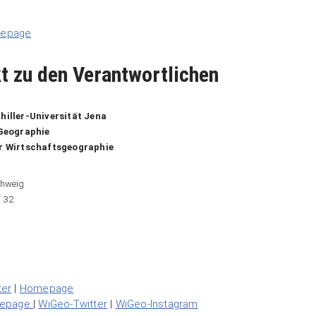
epage
t zu den Verantwortlichen
hiller-Universität Jena
 Geographie
ür Wirtschaftsgeographie
chweig
 32
ter
|
Homepage
mepage
|
WiGeo-Twitter
|
WiGeo-Instagram