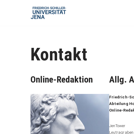
Zum
Inhalt
springen
Kontakt
Online-Redaktion
Allg. 
Friedrich-Sc
Abteilung H
Online-Reda
JenTower
Leutragraben