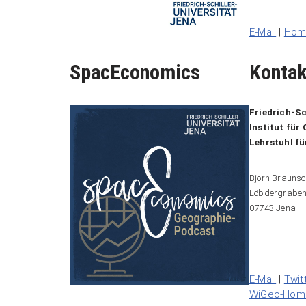
E-Mail
|
Hom
SpacEconomics
Kontak
Friedrich-Sc
Institut für
Lehrstuhl f
Björn Brauns
Löbdergraben
07743 Jena
__
E-Mail
|
Twit
WiGeo-Ho