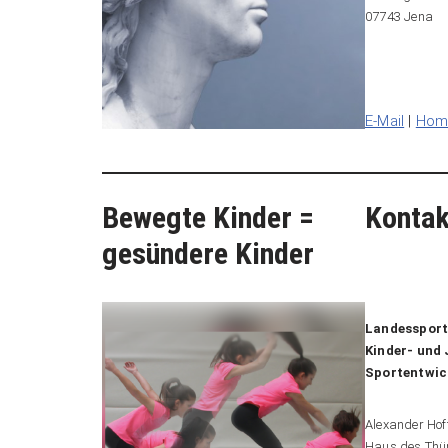
07743 Jena
___
E-Mail
|
Hom
Bewegte Kinder =
Kontak
gesündere Kinder
__
Landessport
Kinder- und
Sportentwic
Alexander Ho
Haus des Thür