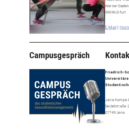
Werner-Seelen
99096 Erfurt
E-Mail
|
Hom
Campusgespräch
Kontak
Friedrich-Sc
Universitär
Studentisc
Jana Kampe &
Seidelstraße 
07749 Jena
___