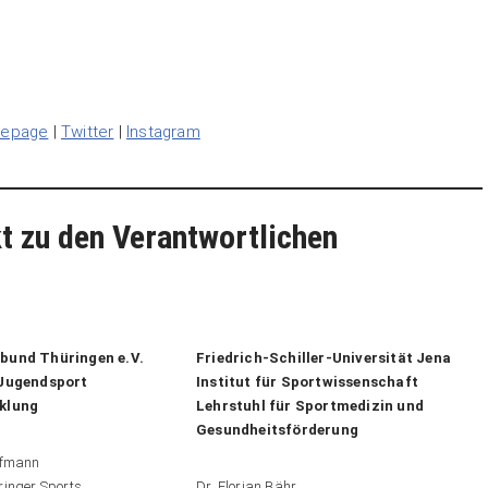
epage
|
Twitter
|
Instagram
t zu den Verantwortlichen
bund Thüringen
e.V.
Friedrich-Schiller-Universität Jena
 Jugendsport
Institut für Sportwissenschaft
klung
Lehrstuhl für Sportmedizin und
Gesundheitsförderung
ffmann
inger Sports
Dr. Florian Bähr