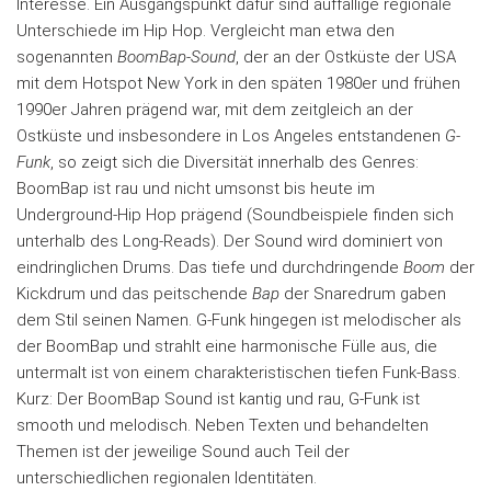
Interesse. Ein Ausgangspunkt dafür sind auffällige regionale
Unterschiede im Hip Hop. Vergleicht man etwa den
sogenannten
BoomBap-Sound
, der an der Ostküste der USA
mit dem Hotspot New York in den späten 1980er und frühen
1990er Jahren prägend war, mit dem zeitgleich an der
Ostküste und insbesondere in Los Angeles entstandenen
G-
Funk
, so zeigt sich die Diversität innerhalb des Genres:
BoomBap ist rau und nicht umsonst bis heute im
Underground-Hip Hop prägend (Soundbeispiele finden sich
unterhalb des Long-Reads). Der Sound wird dominiert von
eindringlichen Drums. Das tiefe und durchdringende
Boom
der
Kickdrum und das peitschende
Bap
der Snaredrum gaben
dem Stil seinen Namen. G-Funk hingegen ist melodischer als
der BoomBap und strahlt eine harmonische Fülle aus, die
untermalt ist von einem charakteristischen tiefen Funk-Bass.
Kurz: Der BoomBap Sound ist kantig und rau, G-Funk ist
smooth und melodisch. Neben Texten und behandelten
Themen ist der jeweilige Sound auch Teil der
unterschiedlichen regionalen Identitäten.