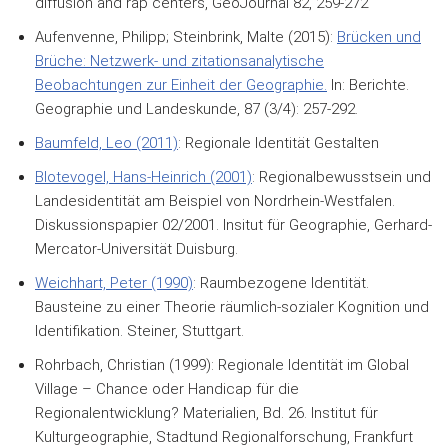
diffusion and rap centers, GeoJournal 82, 259-272
Aufenvenne, Philipp; Steinbrink, Malte (2015):
Brücken und
Brüche: Netzwerk- und zitationsanalytische
Beobachtungen zur Einheit der Geographie.
In: Berichte.
Geographie und Landeskunde, 87 (3/4): 257-292.
Baumfeld, Leo
(2011)
: Regionale Identität Gestalten
Blotevogel, Hans-Heinrich (2001)
: Regionalbewusstsein und
Landesidentität am Beispiel von Nordrhein-Westfalen.
Diskussionspapier 02/2001. Insitut für Geographie, Gerhard-
Mercator-Universität Duisburg.
Weichhart, Peter (1990)
: Raumbezogene Identität.
Bausteine zu einer Theorie räumlich-sozialer Kognition und
Identifikation. Steiner, Stuttgart.
Rohrbach, Christian (1999): Regionale Identität im Global
Village – Chance oder Handicap für die
Regionalentwicklung? Materialien, Bd. 26. Institut für
Kulturgeographie, Stadtund Regionalforschung, Frankfurt