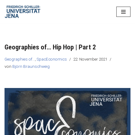
Zum
Inhalt
springen
Geographies of… Hip Hop | Part 2
Geographies of...
,
SpacEconomics
22. November 2021
von
Björn Braunschweig