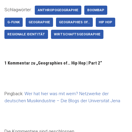
Schlagwörter:
ANTHROPOGEOGRAPHIE
BOOMBAP
G-FUNK
GEOGRAPHIE
GEOGRAPHIES OF...
HIP HOP
REGIONALE IDENTITÄT
WIRTSCHAFTSGEOGRAPHIE
1 Kommentar zu „Geographies of… Hip Hop | Part 2“
Pingback:
Wer hat hier was mit wem? Netzwerke der
deutschen Musikindustrie – Die Blogs der Universität Jena
Die Kommentare sind geschlossen.