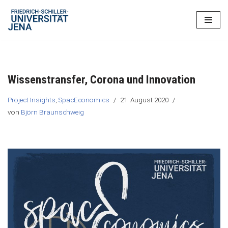
Zum
Inhalt
springen
Wissenstransfer, Corona und Innovation
Project Insights
,
SpacEconomics
21. August 2020
von
Björn Braunschweig