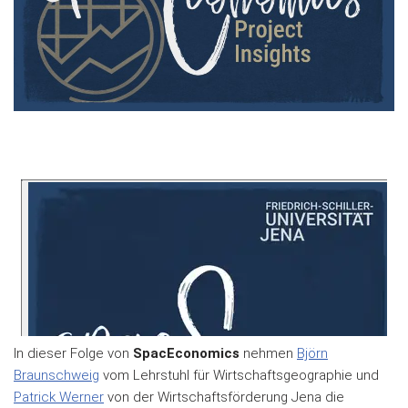
In dieser Folge von
SpacEconomics
nehmen
Björn
Braunschweig
vom Lehrstuhl für Wirtschaftsgeographie und
Patrick Werner
von der Wirtschaftsförderung Jena die