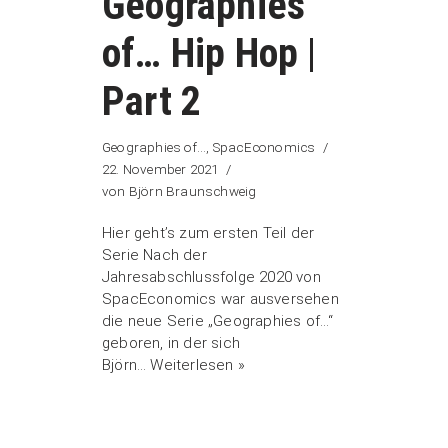
Geographies
of… Hip Hop |
Part 2
Geographies of...
,
SpacEconomics
22. November 2021
von
Björn Braunschweig
Hier geht’s zum ersten Teil der
Serie Nach der
Jahresabschlussfolge 2020 von
SpacEconomics war ausversehen
die neue Serie „Geographies of…“
geboren, in der sich
Björn…
Weiterlesen »