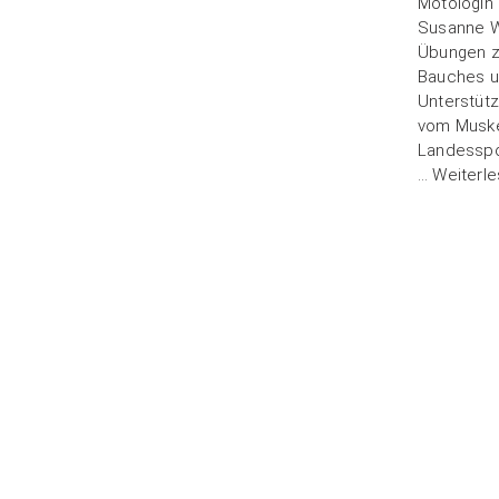
Motologin 
Susanne W
Übungen z
Bauches u
Unterstüt
vom Muske
Landesspo
…
Weiterle