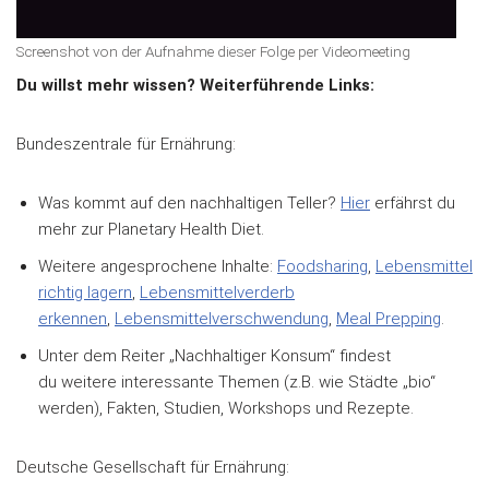
Screenshot von der Aufnahme dieser Folge per Videomeeting
Du willst mehr wissen? Weiterführende Links:
Bundeszentrale für Ernährung:
Was kommt auf den nachhaltigen Teller?
Hier
erfährst du
mehr zur Planetary Health Diet.
Weitere angesprochene Inhalte:
Foodsharing
,
Lebensmittel
richtig lagern
,
Lebensmittelverderb
erkennen
,
Lebensmittelverschwendung
,
Meal Prepping
.
Unter dem Reiter „Nachhaltiger Konsum“ findest
du weitere interessante Themen (z.B. wie Städte „bio“
werden), Fakten, Studien, Workshops und Rezepte.
Deutsche Gesellschaft für Ernährung: