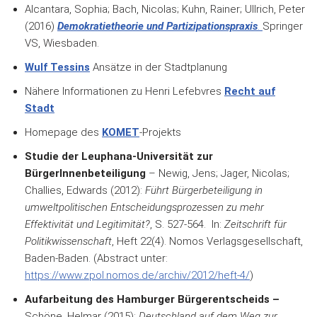
Alcantara, Sophia; Bach, Nicolas; Kuhn, Rainer; Ullrich, Peter
(2016)
Demokratietheorie und Partizipationspraxis
.
Springer
VS, Wiesbaden.
Wulf Tessins
Ansätze in der Stadtplanung
Nähere Informationen zu Henri Lefebvres
Recht auf
Stadt
Homepage des
KOMET
-Projekts
Studie der Leuphana-Universität zur
BürgerInnenbeteiligung
– Newig, Jens; Jager, Nicolas;
Challies, Edwards (2012):
Führt Bürgerbeteiligung in
umweltpolitischen Entscheidungsprozessen zu
mehr
Effektivität und Legitimität?
, S. 527-564. In:
Zeitschrift für
Politikwissenschaft
, Heft 22(4). Nomos Verlagsgesellschaft,
Baden-Baden. (Abstract unter:
https://www.zpol.nomos.de/archiv/2012/heft-4/
)
Aufarbeitung des Hamburger Bürgerentscheids –
Schöne, Helmar (2015):
Deutschland auf dem Weg zur