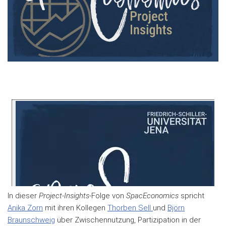
In dieser
Project-Insights-
Folge von
SpacEconomics
spricht
Anika Zorn
mit ihren Kollegen
Thorben Sell
und
Björn
Braunschweig
über Zwischennutzung, Partizipation in der