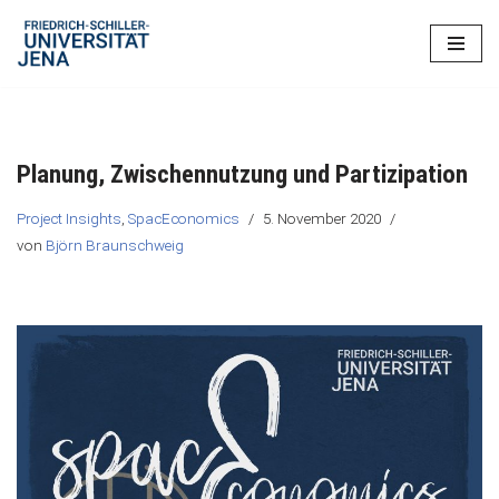
Zum
Inhalt
springen
Planung, Zwischennutzung und Partizipation
Project Insights
,
SpacEconomics
5. November 2020
von
Björn Braunschweig