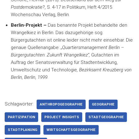
Postdemokratie?
, S. 4-17 in Politikum, Heft 4/2015.
Wochenschau Verlag, Berlin.
Berlin-Projekt –
Das benannte Projekt behandelte den
Wrangelkiez in Berlin. Das dazugehörige sog.
Bürgergutachten ist online leider nicht mehr einsehbar. Die
genaue Quellenangabe:
„Quartiersmanagement Berlin –
Bürgergutachten: Zukunft Wrangelkiez“,
Gutachten im
Auftrag der Senatsverwaltung für Stadtentwicklung,
Umweltschutz und Technologie
, Bezirksamt Kreuzberg von
Berlin, Berlin, 1999.
Schlagwörter:
ANTHROPOGEOGRAPHIE
GEOGRAPHIE
PARTIZIPATION
PROJECT INSIGHTS
STADTGEOGRAPHIE
STADTPLANUNG
WIRTSCHAFTSGEOGRAPHIE