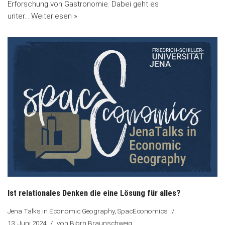
Erforschung von Gastronomie. Dabei geht es
unter…
Weiterlesen »
Ist relationales Denken die eine Lösung für alles?
Jena Talks in Economic Geography
,
SpacEconomics
13. Juni 2024
von
Björn Braunschweig