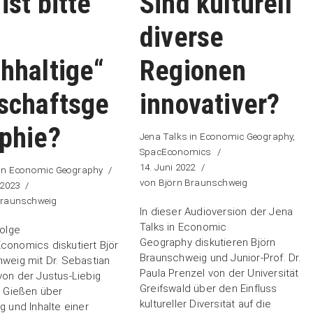
ist bitte
Sind kulturell
diverse
hhaltige“
Regionen
schaftsge
innovativer?
phie?
Jena Talks in Economic Geography
,
SpacEconomics
14. Juni 2022
 in Economic Geography
von
Björn Braunschweig
 2023
Braunschweig
In dieser Audioversion der Jena
Talks in Economic
Folge
Geography diskutieren Björn
conomics diskutiert Björ
Braunschweig und Junior-Prof. Dr.
weig mit Dr. Sebastian
Paula Prenzel von der Universität
on der Justus-Liebig
Greifswald über den Einfluss
t Gießen über
kultureller Diversität auf die
g und Inhalte einer