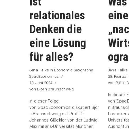
Ist
Was 
relationales
eine
Denken die
„nac
eine Lösung
Wirt
für alles?
ogra
Jena Talks in Economic Geography
,
Jena Talks
SpacEconomics
28. Februar
13. Juni 2024
von
Björn 
von
Björn Braunschweig
In dieser 
In dieser Folge
von SpacE
von SpacEconomics diskutiert Björ
n Braunsch
n Braunschweig mit Prof. Dr.
Losacker v
Johannes Glückler von der Ludwig-
Universitä
Maximilians-Universität München
Ausrichtun