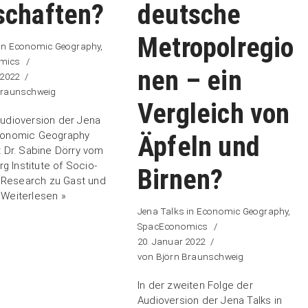
schaften?
deutsche
Metropolregio
 in Economic Geography
,
mics
nen – ein
 2022
Braunschweig
Vergleich von
Audioversion der Jena
Economic Geography
Äpfeln und
st Dr. Sabine Dörry vom
 Institute of Socio-
Birnen?
Research zu Gast und
…
Weiterlesen »
Jena Talks in Economic Geography
,
SpacEconomics
20. Januar 2022
von
Björn Braunschweig
In der zweiten Folge der
Audioversion der Jena Talks in