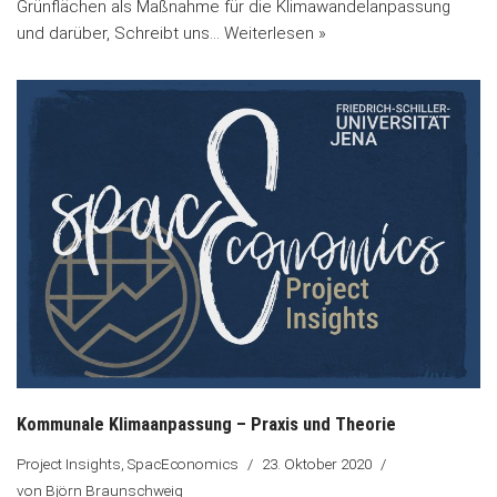
Grünflächen als Maßnahme für die Klimawandelanpassung
und darüber, Schreibt uns…
Weiterlesen »
Kommunale Klimaanpassung – Praxis und Theorie
Project Insights
,
SpacEconomics
23. Oktober 2020
von
Björn Braunschweig