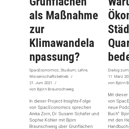
Grünflächen
War
als Maßnahme
Öko
zur
Städ
Klimawandela
Quar
npassung?
bede
SpacEconomics
,
Studium, Lehre,
Dialog zum
Wissenschaftsbetrieb
11. März 20
21. Juni 2021
von
Björn 
von
Björn Braunschweig
Mit dieser
In dieser Project-Insights-Folge
von SpacE
von SpacEconomics sprechen
neue Podc
Anika Zorn, Dr. Susann Schäfer und
Buch“: Bjö
Sophie Köhler mit Björn
mit den H
Braunschweig über Grünflächen
Handbuche