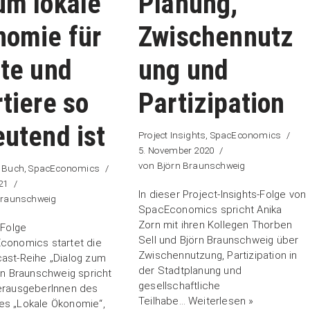
um lokale
Planung,
nomie für
Zwischennutz
te und
ung und
tiere so
Partizipation
utend ist
Project Insights
,
SpacEconomics
5. November 2020
von
Björn Braunschweig
 Buch
,
SpacEconomics
21
In dieser Project-Insights-Folge von
Braunschweig
SpacEconomics spricht Anika
Zorn mit ihren Kollegen Thorben
 Folge
Sell und Björn Braunschweig über
conomics startet die
Zwischennutzung, Partizipation in
ast-Reihe „Dialog zum
der Stadtplanung und
rn Braunschweig spricht
gesellschaftliche
erausgeberInnen des
Teilhabe…
Weiterlesen »
s „Lokale Ökonomie“,