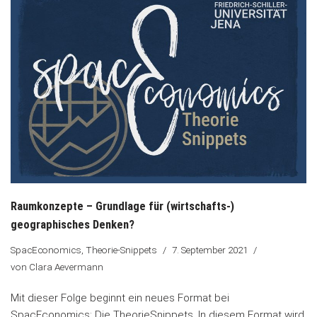
Raumkonzepte – Grundlage für (wirtschafts-)
geographisches Denken?
SpacEconomics
,
Theorie-Snippets
7. September 2021
von
Clara Aevermann
Mit dieser Folge beginnt ein neues Format bei
SpacEconomics: Die TheorieSnippets. In diesem Format wird